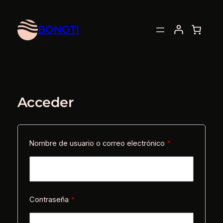
Saltar
al
BONOTI
contenido
Acceder
Obligatorio
Nombre de usuario o correo electrónico
*
Obligatorio
Contraseña
*